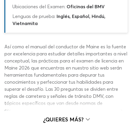
Ubicaciones del Examen:
Oficinas del BMV
Lenguas de prueba:
Inglés, Español, Hindú,
Vietnamita
Así como el manual del conductor de Maine es la fuente
por excelencia para estudiar detalles importantes a nivel
conceptual, las prácticas para el examen de licencia en
Maine 2026 que encuentras en nuestro sitio web serán
herramientas fundamentales para depurar tus
conocimientos y perfeccionar tus habilidades para
superar el desafío. Las 30 preguntas se dividen entre
reglas de carretera y señales de tránsito DMV, con
tópicos específicos que van desde normas de
comportamiento y uso de cinturón de seguridad hasta
señalamientos viales y rótulos oficiales, pasando por
¿QUIERES MÁS?
sustancias prohibidas, multas e infracciones, carteles
informativos y más. El temario es muy variado y la