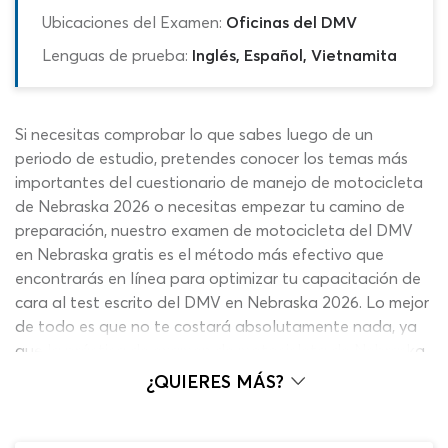
Ubicaciones del Examen:
Oficinas del DMV
Lenguas de prueba:
Inglés, Español, Vietnamita
Si necesitas comprobar lo que sabes luego de un
periodo de estudio, pretendes conocer los temas más
importantes del cuestionario de manejo de motocicleta
de Nebraska 2026 o necesitas empezar tu camino de
preparación, nuestro examen de motocicleta del DMV
en Nebraska gratis es el método más efectivo que
encontrarás en línea para optimizar tu capacitación de
cara al test escrito del DMV en Nebraska 2026. Lo mejor
de todo es que no te costará absolutamente nada, ya
que la práctica de examen de motocicleta de Nebraska
es completamente gratis, no requiere registro de datos
¿QUIERES MÁS?
en la web, no solicita la descarga de ningún software y
no pide hacer click en molestas publicidades para su
funcionamiento, por lo que no tienes excusa para poner